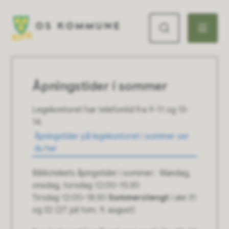
Os kommune
Åpningstider i sommer
Legekontoret har telefontid fra 9-11 og 13-
14.
Åpningstider på legekontoret i sommer ser
du her
Bibliotekets åpingstider i sommer: Mandag,
onsdag, torsdag 12:00-15:30
Tirsdag 12:00-18:30
Sommerstengt
i uke 31
og 32 (27. juli tom. 9. august)