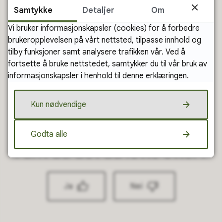
Samtykke
Detaljer
Om
Ta kontakt med den avdelingen du ønsker å
Vi bruker informasjonskapsler (cookies) for å forbedre
jobbe.
brukeropplevelsen på vårt nettsted, tilpasse innhold og
tilby funksjoner samt analysere trafikken vår. Ved å
fortsette å bruke nettstedet, samtykker du til vår bruk av
Sist endret
12.02.2026 14:51
informasjonskapsler i henhold til denne erklæringen.
Kun nødvendige
Godta alle
Fant du det du lette etter?
Ja
Nei