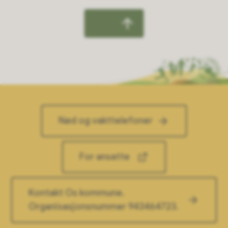
Nød og vakttelefoner
For ansatte
Kontakt Os kommune.
Organisasjonsnummer 943464723.