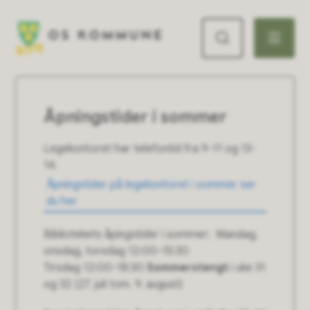
Os kommune
Åpningstider i sommer
Legekontoret har telefontid fra 9-11 og 13-
14.
Åpningstider på legekontoret i sommer ser
du her
Bibliotekets åpingstider i sommer: Mandag,
onsdag, torsdag 12:00-15:30
Tirsdag 12:00-18:30
Sommerstengt
i uke 31
og 32 (27. juli tom. 9. august)