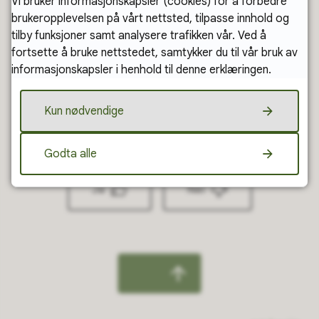
Vi bruker informasjonskapsler (cookies) for å forbedre
Klimaregnskap -
brukeropplevelsen på vårt nettsted, tilpasse innhold og
tilby funksjoner samt analysere trafikken vår. Ved å
Miljødirektoratet
fortsette å bruke nettstedet, samtykker du til vår bruk av
informasjonskapsler i henhold til denne erklæringen.
Kun nødvendige
Fant du det du lette etter?
Godta alle
Ja
Nei