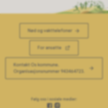
Nød og vakttelefoner
For ansatte
Kontakt Os kommune.
Organisasjonsnummer 943464723.
Følg oss i sosiale medier:
Facebook
Instagram