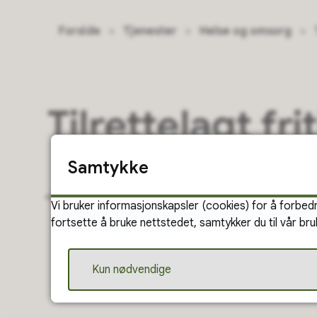
Du er her:
Forside
Tjenester
Helse og omsorg
Tilrettelagt fri
Samtykke
Søk om støttekontakt
Vi bruker informasjonskapsler (cookies) for å forbedr
fortsette å bruke nettstedet, samtykker du til vår bru
Kun nødvendige