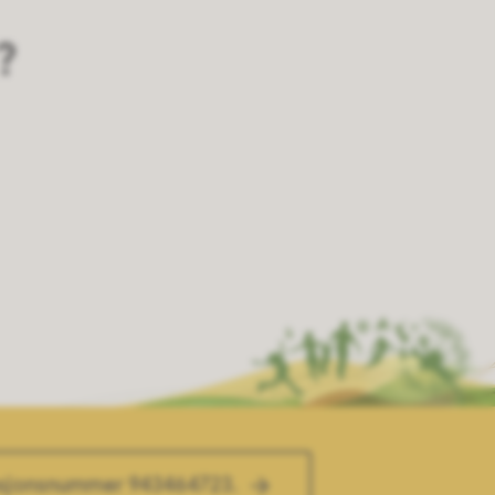
?
asjonsnummer 943464723.