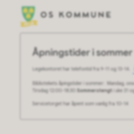
Os kommune
Åpningstider i sommer
Legekontoret har telefontid fra 9-11 og 13-14.
Bibliotekets åpingstider i sommer: Mandag, on
Tirsdag 12:00-18:30
Sommerstengt
i uke 31 og
Servicetorget har åpent som vanlig fra 10-14