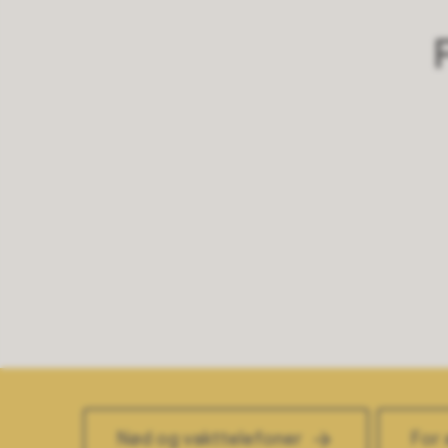
Nød og vakttelefoner
For 