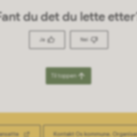
Fant du det du lette etter
Ja
Nei
Til toppen
ansatte
Kontakt Os kommune. Organis