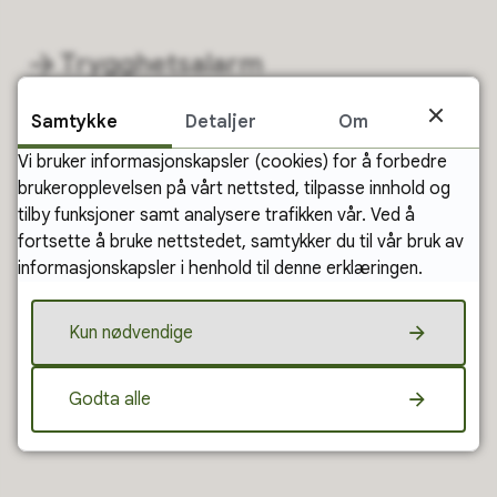
Trygghetsalarm
Samtykke
Detaljer
Om
GPS
Vi bruker informasjonskapsler (cookies) for å forbedre
brukeropplevelsen på vårt nettsted, tilpasse innhold og
tilby funksjoner samt analysere trafikken vår. Ved å
fortsette å bruke nettstedet, samtykker du til vår bruk av
Elektronisk
informasjonskapsler i henhold til denne erklæringen.
medisineringsstøtte
Kun nødvendige
Digitalt tilsyn
Godta alle