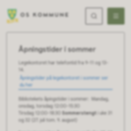
Os kommune
Åpningstider i sommer
Legekontoret har telefontid fra 9-11 og 13-
14.
Åpningstider på legekontoret i sommer ser
du her
Bibliotekets åpingstider i sommer: Mandag,
onsdag, torsdag 12:00-15:30
Tirsdag 12:00-18:30
Sommerstengt
i uke 31
og 32 (27. juli tom. 9. august)