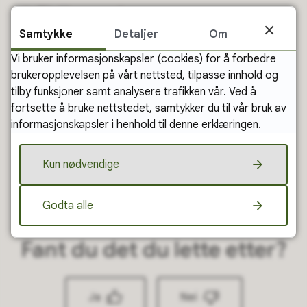
Tidligpensjon
Samtykke
Detaljer
Om
Vi bruker informasjonskapsler (cookies) for å forbedre
Avløsning ved sykdom og
brukeropplevelsen på vårt nettsted, tilpasse innhold og
tilby funksjoner samt analysere trafikken vår. Ved å
fødsel
fortsette å bruke nettstedet, samtykker du til vår bruk av
informasjonskapsler i henhold til denne erklæringen.
Landbruksvikar
Kun nødvendige
Godta alle
Fant du det du lette etter?
Ja
Nei