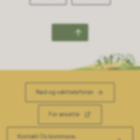
Nød og vakttelefoner
For ansatte
Kontakt Os kommune.