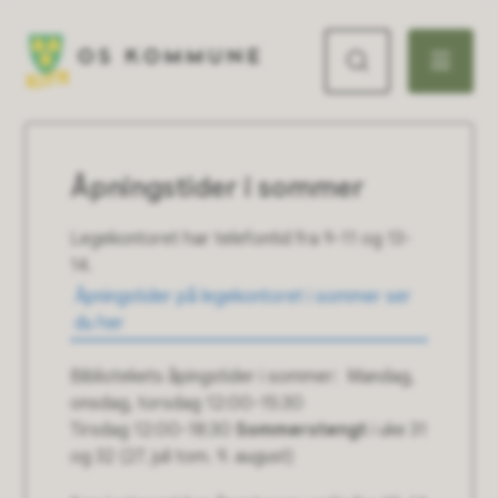
Os kommune
Åpningstider i sommer
Legekontoret har telefontid fra 9-11 og 13-
14.
Åpningstider på legekontoret i sommer ser
du her
Bibliotekets åpingstider i sommer: Mandag,
onsdag, torsdag 12:00-15:30
Tirsdag 12:00-18:30
Sommerstengt
i uke 31
og 32 (27. juli tom. 9. august)