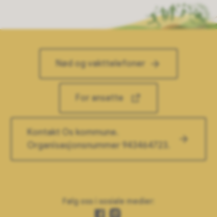
Nød og vakttelefoner
For ansatte
Kontakt Os kommune.
Organisasjonsnummer 943464723.
Følg oss i sosiale medier:
Facebook
Instagram