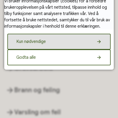
Vi bruker informasjonskapsler (cookies) for å forbedre
brukeropplevelsen på vårt nettsted, tilpasse innhold og
Kart og informasjon om
tilby funksjoner samt analysere trafikken vår. Ved å
fortsette å bruke nettstedet, samtykker du til vår bruk av
eiendommen din
informasjonskapsler i henhold til denne erklæringen.
Kun nødvendige
Arealplaner
Godta alle
Gravearbeid
Brann og feiing
Varsling om feil